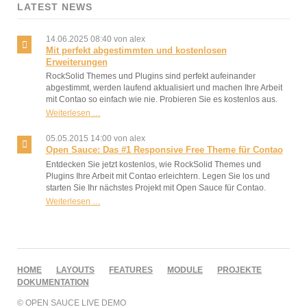
LATEST NEWS
14.06.2025 08:40
von alex
Mit perfekt abgestimmten und kostenlosen
Erweiterungen
RockSolid Themes und Plugins sind perfekt aufeinander
abgestimmt, werden laufend aktualisiert und machen Ihre Arbeit
mit Contao so einfach wie nie. Probieren Sie es kostenlos aus.
Mit
Weiterlesen …
perfekt
abgestimmten
05.05.2015 14:00
von alex
und
Open Sauce: Das #1 Responsive Free Theme für Contao
kostenlosen
Entdecken Sie jetzt kostenlos, wie RockSolid Themes und
Erweiterungen
Plugins Ihre Arbeit mit Contao erleichtern. Legen Sie los und
starten Sie Ihr nächstes Projekt mit Open Sauce für Contao.
Open
Weiterlesen …
Sauce:
Das
#1
Responsive
Free
NAVIGATION
HOME
LAYOUTS
FEATURES
MODULE
PROJEKTE
Theme
ÜBERSPRINGEN
DOKUMENTATION
für
Contao
© OPEN SAUCE LIVE DEMO