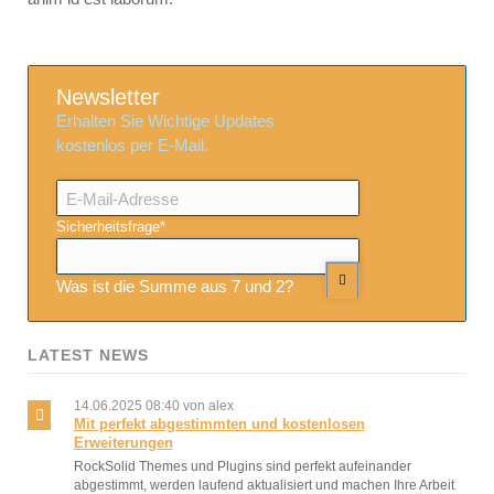
Newsletter
Erhalten Sie Wichtige Updates
kostenlos per E-Mail.
E-
Mail-
Adresse
Pflichtfeld
Sicherheitsfrage
*
Was ist die Summe aus 7 und 2?
LATEST NEWS
14.06.2025 08:40
von alex
Mit perfekt abgestimmten und kostenlosen
Erweiterungen
RockSolid Themes und Plugins sind perfekt aufeinander
abgestimmt, werden laufend aktualisiert und machen Ihre Arbeit