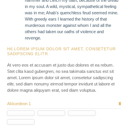
hammer and clinch my oath, because of the dread
in my soul. A wild, mystical, sympathetical feeling
was in me; Ahab's quenchless feud seemed mine.
With greedy ears I learned the history of that
murderous monster against whom I and all the
others had taken our oaths of violence and
revenge.
H6 LOREM IPSUM DOLOR SIT AMET, CONSETETUR
SADIPSCING ELITR
At vero eos et accusam et justo duo dolores et ea rebum.
Stet clita kasd gubergren, no sea takimata sanctus est sit
amet. Lorem ipsum dolor sit amet, consetetur sadipscing
elitr, sed diam nonumy eirmod tempor invidunt ut labore et
dolore magna aliquyam erat, sed diam voluptua.
Akkordeon 1