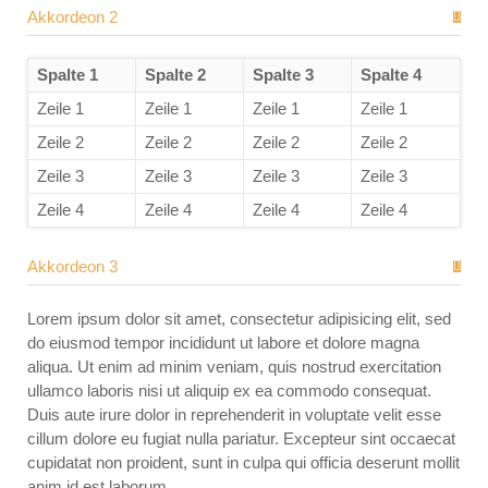
Akkordeon 2
Spalte 1
Spalte 2
Spalte 3
Spalte 4
Zeile 1
Zeile 1
Zeile 1
Zeile 1
Zeile 2
Zeile 2
Zeile 2
Zeile 2
Zeile 3
Zeile 3
Zeile 3
Zeile 3
Zeile 4
Zeile 4
Zeile 4
Zeile 4
Akkordeon 3
Lorem ipsum dolor sit amet, consectetur adipisicing elit, sed
do eiusmod tempor incididunt ut labore et dolore magna
aliqua. Ut enim ad minim veniam, quis nostrud exercitation
ullamco laboris nisi ut aliquip ex ea commodo consequat.
Duis aute irure dolor in reprehenderit in voluptate velit esse
cillum dolore eu fugiat nulla pariatur. Excepteur sint occaecat
cupidatat non proident, sunt in culpa qui officia deserunt mollit
anim id est laborum.