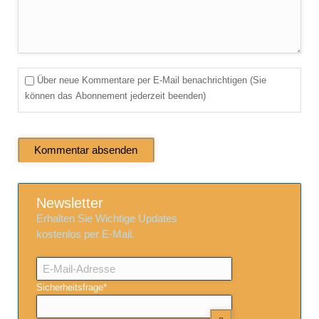
Über neue Kommentare per E-Mail benachrichtigen (Sie
können das Abonnement jederzeit beenden)
Kommentar absenden
Newsletter
Erhalten Sie Wichtige Updates
kostenlos per E-Mail.
E-
Mail-
Adresse
Pflichtfeld
Sicherheitsfrage
*