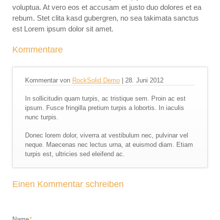
voluptua. At vero eos et accusam et justo duo dolores et ea
rebum. Stet clita kasd gubergren, no sea takimata sanctus
est Lorem ipsum dolor sit amet.
Kommentare
Kommentar von
RockSolid Demo
|
28. Juni 2012
In sollicitudin quam turpis, ac tristique sem. Proin ac est
ipsum. Fusce fringilla pretium turpis a lobortis. In iaculis
nunc turpis.
Donec lorem dolor, viverra at vestibulum nec, pulvinar vel
neque. Maecenas nec lectus urna, at euismod diam. Etiam
turpis est, ultricies sed eleifend ac.
Einen Kommentar schreiben
Pflichtfeld
Name
*