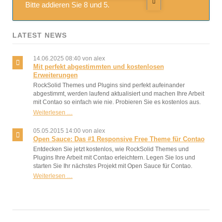
Bitte addieren Sie 8 und 5.
LATEST NEWS
14.06.2025 08:40
von alex
Mit perfekt abgestimmten und kostenlosen
Erweiterungen
RockSolid Themes und Plugins sind perfekt aufeinander
abgestimmt, werden laufend aktualisiert und machen Ihre Arbeit
mit Contao so einfach wie nie. Probieren Sie es kostenlos aus.
Mit
Weiterlesen …
perfekt
abgestimmten
05.05.2015 14:00
von alex
und
Open Sauce: Das #1 Responsive Free Theme für Contao
kostenlosen
Entdecken Sie jetzt kostenlos, wie RockSolid Themes und
Erweiterungen
Plugins Ihre Arbeit mit Contao erleichtern. Legen Sie los und
starten Sie Ihr nächstes Projekt mit Open Sauce für Contao.
Open
Weiterlesen …
Sauce:
Das
#1
Responsive
Free