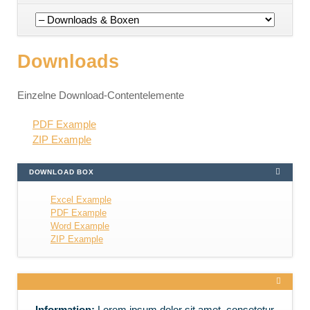
Navigation
überspringen
Downloads
Einzelne Download-Contentelemente
PDF Example
ZIP Example
DOWNLOAD BOX
Excel Example
PDF Example
Word Example
ZIP Example
Information:
Lorem ipsum dolor sit amet, consetetur