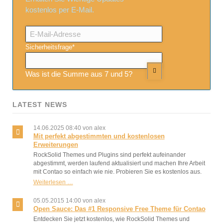
kostenlos per E-Mail.
E-
Mail-
Adresse
Pflichtfeld
Sicherheitsfrage
*
Was ist die Summe aus 7 und 5?
LATEST NEWS
14.06.2025 08:40
von alex
Mit perfekt abgestimmten und kostenlosen
Erweiterungen
RockSolid Themes und Plugins sind perfekt aufeinander
abgestimmt, werden laufend aktualisiert und machen Ihre Arbeit
mit Contao so einfach wie nie. Probieren Sie es kostenlos aus.
Mit
Weiterlesen …
perfekt
abgestimmten
05.05.2015 14:00
von alex
und
Open Sauce: Das #1 Responsive Free Theme für Contao
kostenlosen
Entdecken Sie jetzt kostenlos, wie RockSolid Themes und