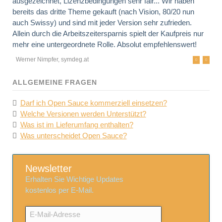
ausgezeichnet, Lizenzbedingungen sehr fair... Wir haben
bereits das dritte Theme gekauft (nach Vision, 80/20 nun
auch Swissy) und sind mit jeder Version sehr zufrieden.
Allein durch die Arbeitszeitersparnis spielt der Kaufpreis nur
mehr eine untergeordnete Rolle. Absolut empfehlenswert!
Werner Nimpfer, symdeg.at
ALLGEMEINE FRAGEN
Darf ich Open Sauce kommerziell einsetzen?
Welche Versionen werden Unterstützt?
Was ist im Lieferumfang enthalten?
Was unterscheidet Open Sauce?
Newsletter
Erhalten Sie Wichtige Updates
kostenlos per E-Mail.
E-
Mail-