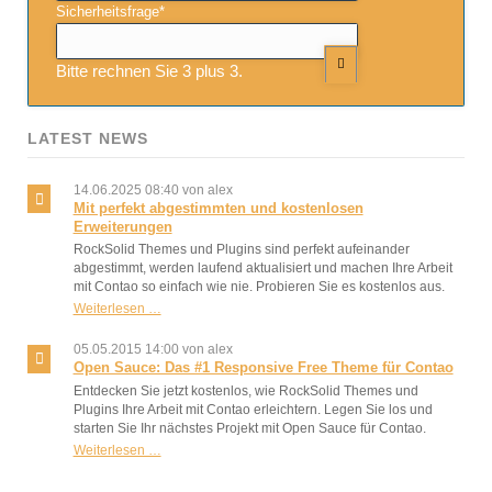
Adresse
Pflichtfeld
Sicherheitsfrage
*
Bitte rechnen Sie 3 plus 3.
LATEST NEWS
14.06.2025 08:40
von alex
Mit perfekt abgestimmten und kostenlosen
Erweiterungen
RockSolid Themes und Plugins sind perfekt aufeinander
abgestimmt, werden laufend aktualisiert und machen Ihre Arbeit
mit Contao so einfach wie nie. Probieren Sie es kostenlos aus.
Mit
Weiterlesen …
perfekt
abgestimmten
05.05.2015 14:00
von alex
und
Open Sauce: Das #1 Responsive Free Theme für Contao
kostenlosen
Entdecken Sie jetzt kostenlos, wie RockSolid Themes und
Erweiterungen
Plugins Ihre Arbeit mit Contao erleichtern. Legen Sie los und
starten Sie Ihr nächstes Projekt mit Open Sauce für Contao.
Open
Weiterlesen …
Sauce:
Das