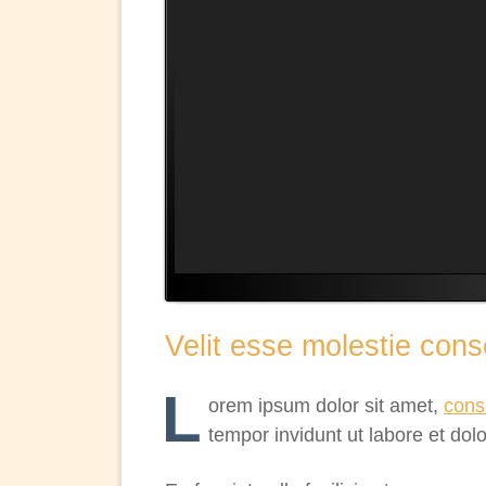
2
3
Velit esse molestie cons
L
orem ipsum dolor sit amet,
cons
tempor invidunt ut labore et do