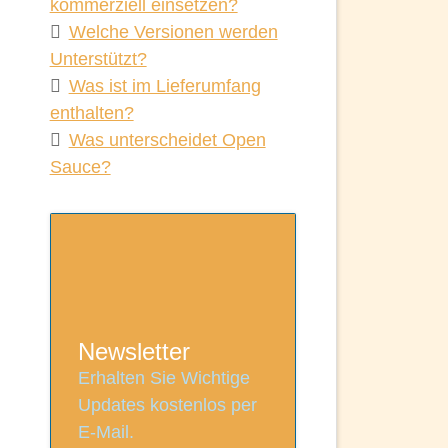
kommerziell einsetzen?
Welche Versionen werden
Unterstützt?
Was ist im Lieferumfang
enthalten?
Was unterscheidet Open
Sauce?
Newsletter
Erhalten Sie Wichtige
Updates kostenlos per
E-Mail.