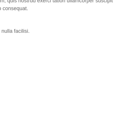
m, quis nostrud exerci tation ullamcorper suscipit
do consequat.
ulla facilisi.