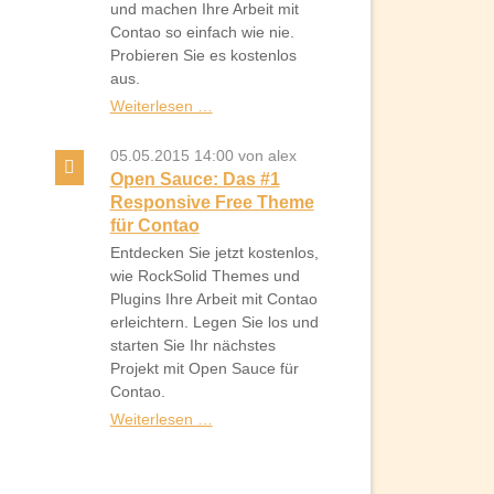
und machen Ihre Arbeit mit
Contao so einfach wie nie.
Probieren Sie es kostenlos
aus.
Mit
Weiterlesen …
perfekt
abgestimmten
05.05.2015 14:00
von alex
und
Open Sauce: Das #1
kostenlosen
Responsive Free Theme
Erweiterungen
für Contao
Entdecken Sie jetzt kostenlos,
wie RockSolid Themes und
Plugins Ihre Arbeit mit Contao
erleichtern. Legen Sie los und
starten Sie Ihr nächstes
Projekt mit Open Sauce für
Contao.
Open
Weiterlesen …
Sauce:
Das
#1