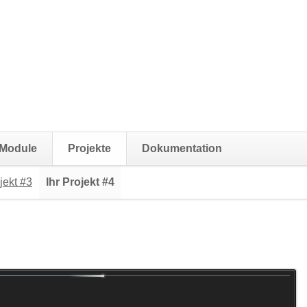
Navigatio
Module
Projekte
Dokumentation
übersprin
jekt #3
Ihr Projekt #4
Navigation
überspringen
Danke für die wirklich schöne
Themes. Das einzige was hie