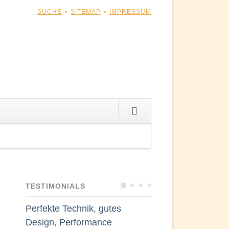
NAVIGATION
SUCHE
SITEMAP
IMPRESSUM
ÜBERSPRINGEN
n
gen
TESTIMONIALS
n
Perfekte Technik, gutes
Wir verwenden
r
Design, Performance
unsere Seite 