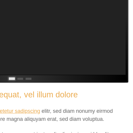
noch besser werden kann ist:
Mehr davon! Und was noch
viel wichtiger ist... der gute
Support. Auch für Contao
Neulinge.
Tim Sieber
equat, vel illum dolore
etetur sadipscing
elitr, sed diam nonumy eirmod
lore magna aliquyam erat, sed diam voluptua.