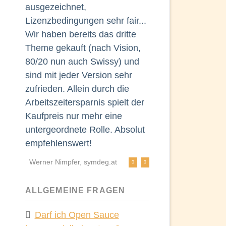
ausgezeichnet,
dem schlichte
Lizenzbedingungen sehr fair...
professionell
Wir haben bereits das dritte
den vielen
Theme gekauft (nach Vision,
Individualisi
80/20 nun auch Swissy) und
begeistert. E
sind mit jeder Version sehr
konnten wir m
zufrieden. Allein durch die
RockSolid Th
Arbeitszeitersparnis spielt der
einfach an un
Kaufpreis nur mehr eine
Design anglei
untergeordnete Rolle. Absolut
Desktop als a
empfehlenswert!
Version über
Werner Nimpfer, symdeg.at
Benjamin Beloch
franzbach.de
ALLGEMEINE FRAGEN
Darf ich Open Sauce