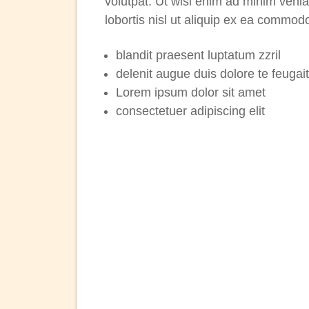
volutpat. Ut wisi enim ad minim venia
lobortis nisl ut aliquip ex ea commo
blandit praesent luptatum zzril
delenit augue duis dolore te feugait n
Lorem ipsum dolor sit amet
consectetuer adipiscing elit