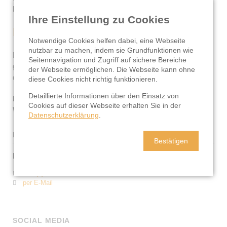
leichter wieder zu sich selbst zurück.
Ihre Einstellung zu Cookies
Für wen ist Walk & Talk geeignet?
Notwendige Cookies helfen dabei, eine Webseite
nutzbar zu machen, indem sie Grundfunktionen wie
Diese Möglichkeit des Outdoor-Coachings ist für alle
Seitennavigation und Zugriff auf sichere Bereiche
geeignet. Walk & Talk kann eine Stunde oder zwei Stunden
der Webseite ermöglichen. Die Webseite kann ohne
dauern.
diese Cookies nicht richtig funktionieren.
Detaillierte Informationen über den Einsatz von
Bitte bring geeignetes Schuhwerk, bequeme Kleidung,
Cookies auf dieser Webseite erhalten Sie in der
Wetterschutz, Verpflegung und Getränke selbst mit.
Datenschutzerklärung
.
KONTAKTIERE MICH
Bestätigen
Karolina Haiböck
+43 (0)664 56 25 302
per E-Mail
SOCIAL MEDIA