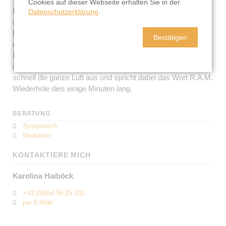
Cookies auf dieser Webseite erhalten Sie in der
Lasse alle Luft aus deinen Lungen strömen, leere sie soweit
Datenschutzerklärung
.
wie möglich. Dann atme langsam ein, während du die Arme
hebst. Konzentriere dich beim Einatmen auf Liebe, Frieden
Bestätigen
und Einklang mit dem Universum.
Halte so lange wie möglich bei erhobenen Armen die Luft an
und genieße die innere und äußere Harmonie. Dann stoße
schnell die ganze Luft aus und spricht dabei das Wort R.A.M.
Wiederhole dies einige Minuten lang.
BERATUNG
Systemisch
Mediation
KONTAKTIERE MICH
Karolina Haiböck
+43 (0)664 56 25 302
per E-Mail