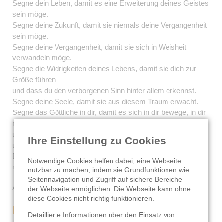
Segne dein Leben, damit es eine Erweiterung deines Geistes
sein möge.
Segne deine Zukunft, damit sie niemals deine Vergangenheit
sein möge.
Segne deine Vergangenheit, damit sie sich in Weisheit
verwandeln möge.
Segne die Widrigkeiten deines Lebens, damit sie dich zur
Größe führen
und dass du den verborgenen Sinn hinter allem erkennst.
Segne deine Seele, damit sie aus diesem Traum erwacht.
Segne das Göttliche in dir, damit es sich in dir bewege, in dir
rege, sich durch dich hindurchbewege und sich durch alles
um dich herumbewege
Ihre Einstellung zu Cookies
und dass es sich in deinem Leben zeigen möge.
Bedanke dich für dein neues Leben, noch bevor es sich
Notwendige Cookies helfen dabei, eine Webseite
manifestiert hat.
nutzbar zu machen, indem sie Grundfunktionen wie
Seitennavigation und Zugriff auf sichere Bereiche
Aus „Du bist das Placebo“ von Dr. Joe Dispenza
der Webseite ermöglichen. Die Webseite kann ohne
diese Cookies nicht richtig funktionieren.
Der Atem der R.A.M
Detaillierte Informationen über den Einsatz von